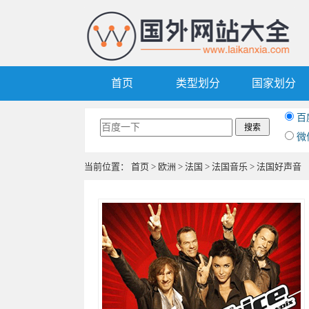
首页
类型划分
国家划分
百
微
当前位置：
首页
>
欧洲
>
法国
>
法国音乐
> 法国好声音