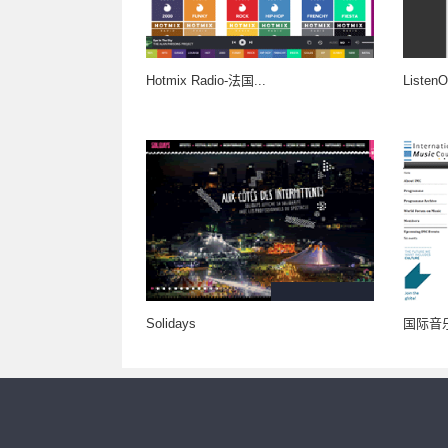
Hotmix Radio-法国...
Listen
Solidays
国际音