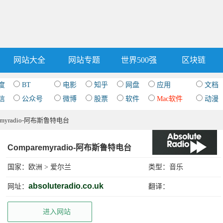
网站大全
网站专题
世界500强
区块链
度
BT
电影
知乎
网盘
应用
文档
信
公众号
微博
股票
软件
Mac软件
动漫
remyradio-阿布斯鲁特电台
Comparemyradio-阿布斯鲁特电台
国家：
欧洲
>
爱尔兰
类型：
音乐
absoluteradio.co.uk
网址：
翻译：
进入网站