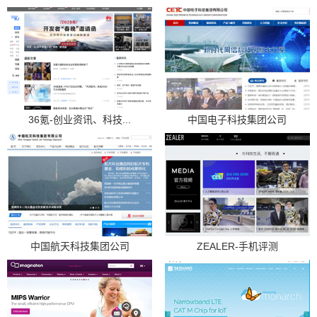
36氪-创业资讯、科技...
中国电子科技集团公司
中国航天科技集团公司
ZEALER-手机评测