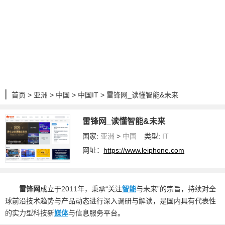
首页
>
亚洲
>
中国
>
中国IT
> 雷锋网_读懂智能&未来
雷锋网_读懂智能&未来
国家:
亚洲
>
中国
类型:
IT
网址：
https://www.leiphone.com
雷锋网
成立于2011年，秉承“关注
智能
与未来”的宗旨，持续对全
球前沿技术趋势与产品动态进行深入调研与解读，是国内具有代表性
的实力型科技新
媒体
与信息服务平台。