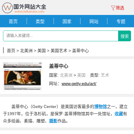
筛选
首页
类型
国家
网站
专题
搜索
首页
>
北美洲
>
美国
>
美国艺术
> 盖蒂中心
盖蒂中心
国家:
北美洲
>
美国
类型:
艺术
网址：
www.getty.edu/art/
盖蒂中心（Getty Center）是美国访客最多的
博物馆
之一，建立
于1997年，位于洛杉矶，是保罗·盖蒂博物馆其中一处馆址，
收藏
有
众多绘画、素描、雕塑、
摄影
作品。