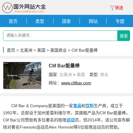
筛选
首页
类型
国家
网站
专题
搜索
首页
>
北美洲
>
美国
>
美国商业
> Clif Bar能量棒
Clif Bar能量棒
国家:
北美洲
>
美国
类型:
商业
网址：
www.clifbar.com
Clif Bar & Company是美国的一家
食品
和
饮料
生产商，成立于
1992年，总部设于加州爱莫利维尔市，其旗舰产品为Clif Bar能量棒。
Clif Bar公司赞助有多位著名的极限
运动
员，但2014年，该公司宣布解
除对著名Freesolo运动员Alex Honnold等5位极限运动员的赞助。