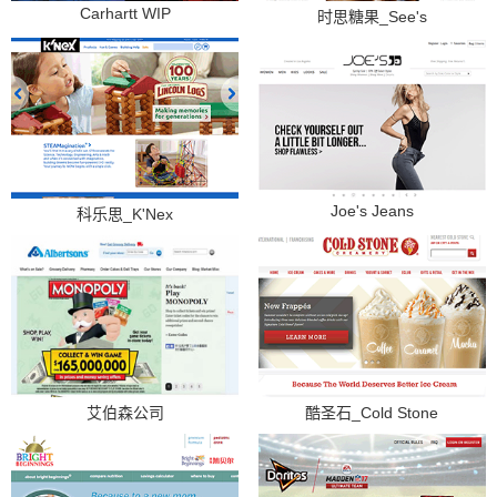
Carhartt WIP
时思糖果_See's
Joe's Jeans
科乐思_K'Nex
艾伯森公司
酷圣石_Cold Stone