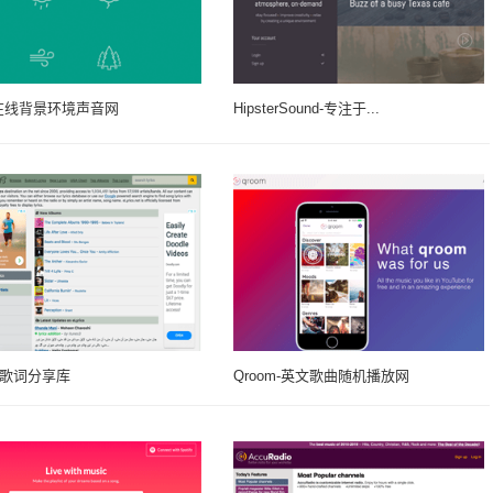
li-在线背景环境声音网
HipsterSound-专注于...
cs-歌词分享库
Qroom-英文歌曲随机播放网