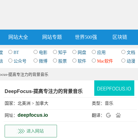
网站大全
网站专题
世界500强
区块链
度
BT
电影
知乎
网盘
应用
文档
信
公众号
微博
股票
软件
Mac软件
动漫
pFocus-提高专注力的背景音乐
DeepFocus-提高专注力的背景音乐
国家：
北美洲
>
加拿大
类型：
音乐
deepfocus.io
网址：
翻译：
进入网站