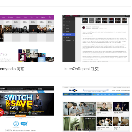
emyradio-阿布...
ListenOnRepeat-社交...