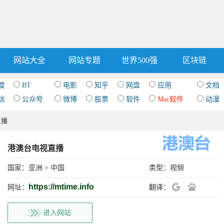
网站大全
网站专题
世界500强
区块链
度
BT
电影
知乎
网盘
应用
文档
信
公众号
微博
股票
软件
Mac软件
动漫
直播
港澳台电视直播
国家：
亚洲
>
中国
类型：
视频
https://mtime.info
网址：
翻译：
进入网站