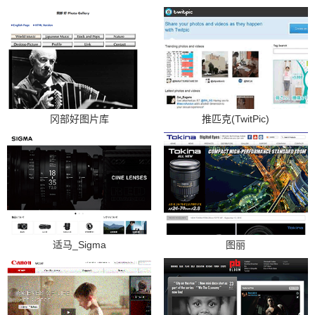
冈部好图片库
推匹克(TwitPic)
适马_Sigma
图丽