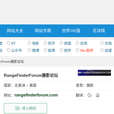
网站大全
网站专题
世界500强
区块链
度
BT
电影
知乎
网盘
应用
文档
信
公众号
微博
股票
软件
Mac软件
动漫
nderForum摄影论坛
RangeFinderForum摄影论坛
国家：
北美洲
>
美国
类型：
摄影
rangefinderforum.com
网址：
翻译：
进入网站