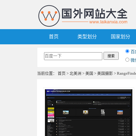
首页
类型划分
国家划分
百
微
当前位置：
首页
>
北美洲
>
美国
>
美国摄影
> RangeFi