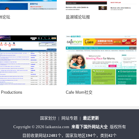
洲论坛
盐湖城论坛报
 Productions
Cafe Mom社交
国家划分
|
网站专题
|
最近更新
Copyright
©
2026 laikanxia.com
来看下国外网站大全
版权所有
目前收录网站
12481
个，国家及地区
194
个，类别
42
个