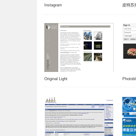
Instagram
皮特苏
Original Light
Photob