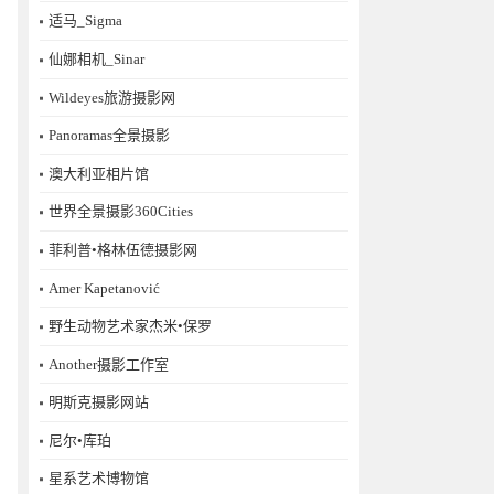
适马_Sigma
仙娜相机_Sinar
Wildeyes旅游摄影网
Panoramas全景摄影
澳大利亚相片馆
世界全景摄影360Cities
菲利普•格林伍德摄影网
Amer Kapetanović
野生动物艺术家杰米•保罗
Another摄影工作室
明斯克摄影网站
尼尔•库珀
星系艺术博物馆