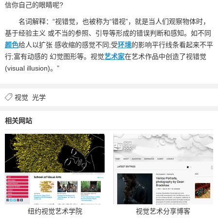
信你自己的眼睛呢?
名词解释：“视错觉，也被称为“错视”，就是当人们观察物体时，
基于经验主义 或不当的参照、引导等形成的错误判断和感知。如不同
颜色
给人以扩张 感收缩的感觉不同;受
环境
的影响平行线条看起来不平
行;富有动感的 幻觉图形等。视觉
艺术家
在艺术作品中创造了视错觉
(visual illusion)。”
视觉
光学
相关网站
纽约视觉艺术学院
视觉艺术分享博客