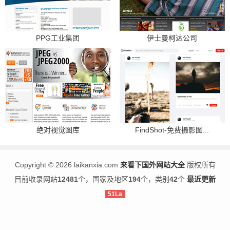
PPG工业集团
伊士曼柯达公司
绝对视觉图库
FindShot-免费摄影图...
Copyright
©
2026 laikanxia.com
来看下国外网站大全
版权所有
目前收录网站
12481
个，国家及地区
194
个，类别
42
个
最近更新
51La