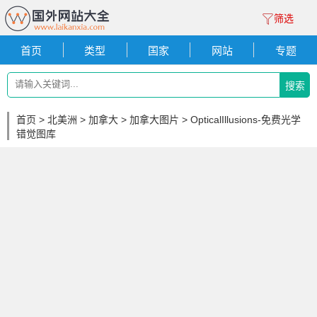
筛选
首页
类型
国家
网站
专题
搜索
首页
>
北美洲
>
加拿大
>
加拿大图片
> OpticalIllusions-免费光学
错觉图库