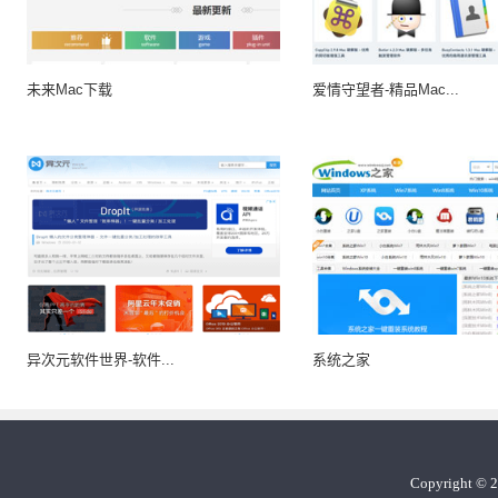
未来Mac下载
爱情守望者-精品Mac...
异次元软件世界-软件...
系统之家
Copyright
©
2