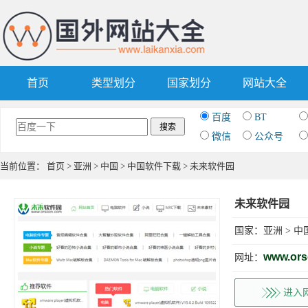
首页
类型划分
国家划分
网站大全
百度
BT
微信
公众号
当前位置：
首页
>
亚洲
>
中国
>
中国软件下载
> 未来软件园
未来软件园
国家：
亚洲
>
中
www.or
网址：
进入