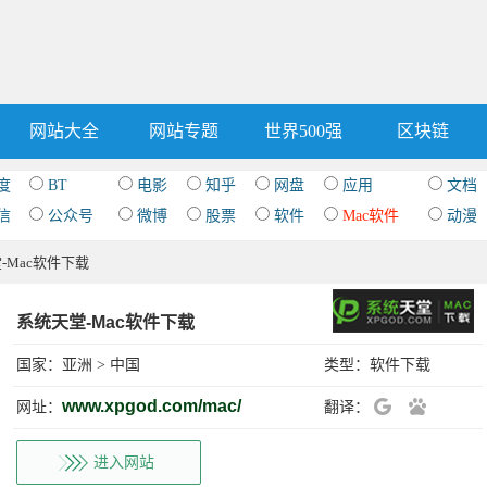
网站大全
网站专题
世界500强
区块链
度
BT
电影
知乎
网盘
应用
文档
信
公众号
微博
股票
软件
Mac软件
动漫
-Mac软件下载
系统天堂-Mac软件下载
国家：
亚洲
>
中国
类型：
软件下载
www.xpgod.com/mac/
网址：
翻译：
进入网站