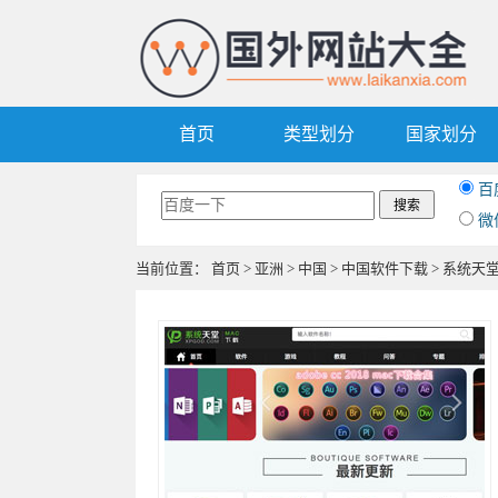
首页
类型划分
国家划分
百
微
当前位置：
首页
>
亚洲
>
中国
>
中国软件下载
> 系统天堂