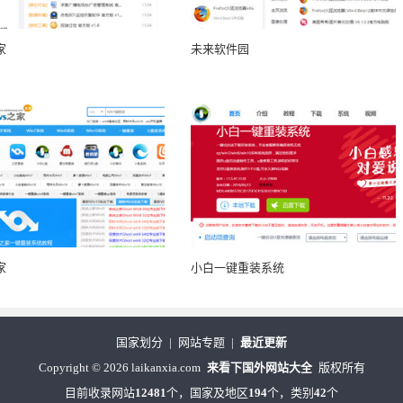
家
未来软件园
家
小白一键重装系统
国家划分
|
网站专题
|
最近更新
Copyright
©
2026 laikanxia.com
来看下国外网站大全
版权所有
目前收录网站
12481
个，国家及地区
194
个，类别
42
个