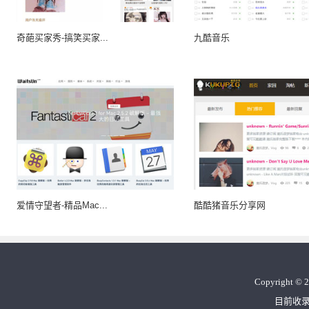
奇葩买家秀-搞笑买家...
九酷音乐
爱情守望者-精品Mac...
酷酷猪音乐分享网
Copyright
©
2
目前收