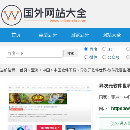
首页
类型划分
国家划分
网站大全
百度
BT
微信
公众号
当前位置：
首页
>
亚洲
>
中国
>
中国软件下载
> 异次元软件世界-软件改变生
异次元软件世界
国家：
亚洲
>
中
https://
网址：
进入