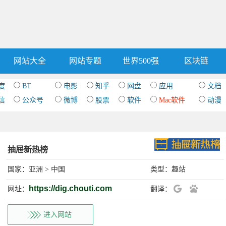
网站大全
网站专题
世界500强
区块链
度
BT
电影
知乎
网盘
应用
文档
信
公众号
微博
股票
软件
Mac软件
动漫
抽屉新热榜
国家：
亚洲
>
中国
类型：
趣站
https://dig.chouti.com
网址：
翻译：
进入网站