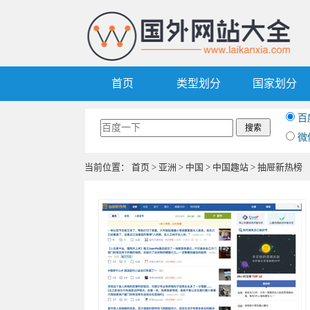
首页
类型划分
国家划分
百
微
当前位置：
首页
>
亚洲
>
中国
>
中国趣站
> 抽屉新热榜