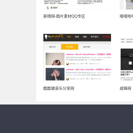
新晴网-图片素材QQ专区
嘻嘻哈
酷酷猪音乐分享网
威锋网