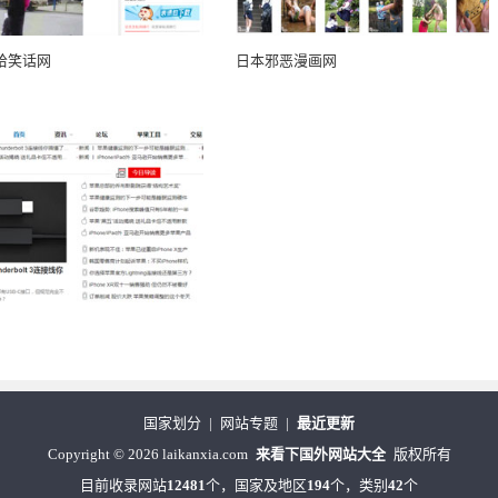
哈笑话网
日本邪恶漫画网
国家划分
|
网站专题
|
最近更新
Copyright
©
2026 laikanxia.com
来看下国外网站大全
版权所有
目前收录网站
12481
个，国家及地区
194
个，类别
42
个