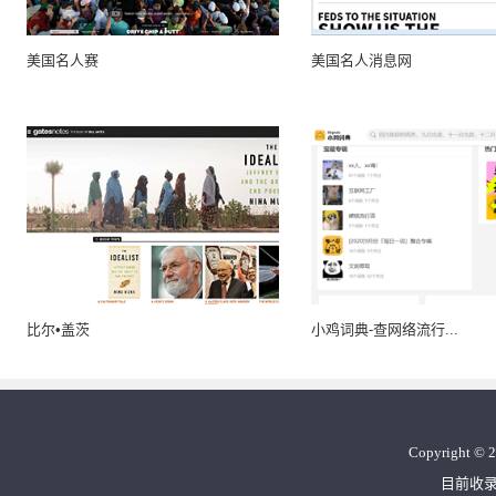
美国名人赛
美国名人消息网
比尔•盖茨
小鸡词典-查网络流行...
Copyright
©
2
目前收