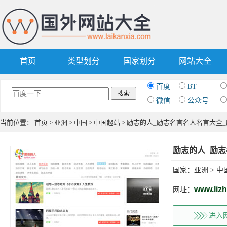
首页
类型划分
国家划分
网站大全
百度
BT
微信
公众号
当前位置：
首页
>
亚洲
>
中国
>
中国趣站
> 励志的人_励志名言名人名言大全
国家：
亚洲
>
中
www.lizh
网址：
进入