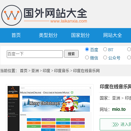
首页
类型划分
国家划分
网站大全
百度
BT
微信
公众号
当前位置：
首页
>
亚洲
>
印度
>
印度音乐
> 印度在线音乐网
印度在线音乐
国家：
亚洲
>
印
mio.to
网址：
进入