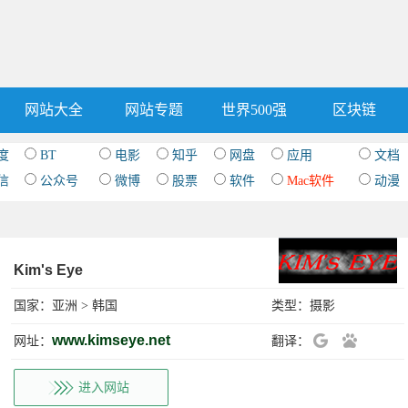
网站大全
网站专题
世界500强
区块链
度
BT
电影
知乎
网盘
应用
文档
信
公众号
微博
股票
软件
Mac软件
动漫
Kim's Eye
国家：
亚洲
>
韩国
类型：
摄影
www.kimseye.net
网址：
翻译：
进入网站