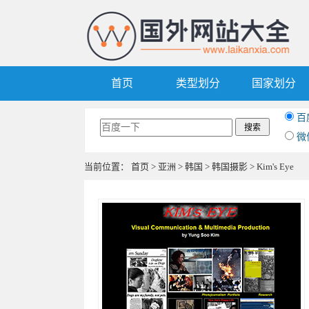
首页
类型划分
国家划分
百
微
当前位置：
首页
>
亚洲
>
韩国
>
韩国摄影
> Kim's Eye