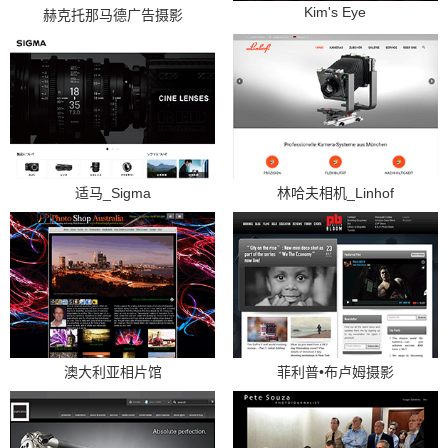
Kim's Eye
赫克托那马德广告摄影
适马_Sigma
林哈夫相机_Linhof
澳大利亚相片馆
菲利普•布卢姆摄影