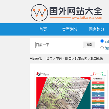
首页
类型划分
国家划分
百
微
当前位置：
首页
>
亚洲
>
韩国
>
韩国旅游
> 韩国旅游