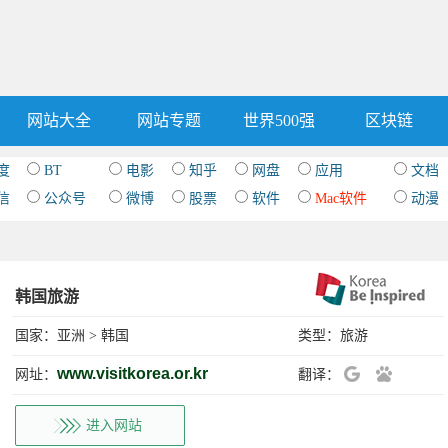
网站大全
网站专题
世界500强
区块链
度
BT
电影
知乎
网盘
应用
文档
信
公众号
微博
股票
软件
Mac软件
动漫
韩国旅游
国家：
亚洲
>
韩国
类型：
旅游
www.visitkorea.or.kr
网址：
翻译：
进入网站