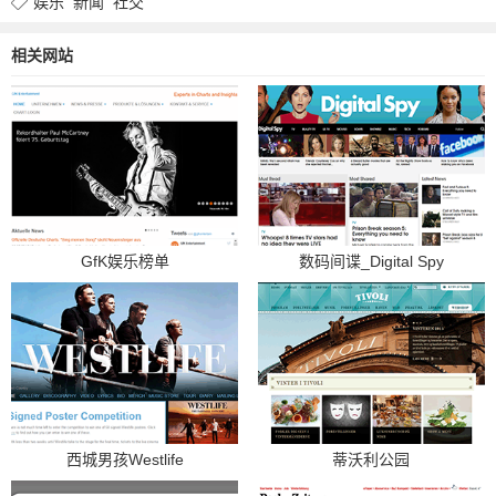
娱乐
新闻
社交
相关网站
GfK娱乐榜单
数码间谍_Digital Spy
西城男孩Westlife
蒂沃利公园