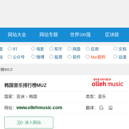
网站大全
网站专题
世界500强
区块链
度
BT
电影
知乎
网盘
应用
文档
信
公众号
微博
股票
软件
Mac软件
动漫
榜MUZ
韩国音乐排行榜MUZ
国家：
亚洲
>
韩国
类型：
音乐
www.ollehmusic.com
网址：
翻译：
进入网站