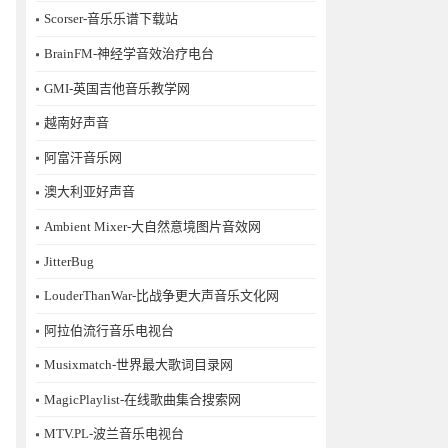
Scorser-音乐乐谱下载站
BrainFM-神经学音效治疗电台
GMI-英国吉他音乐教学网
越南好声音
阿富汗音乐网
澳大利亚好声音
Ambient Mixer-大自然意境图片音效网
JitterBug
LouderThanWar-比战争更大声音乐文化网
阿拉伯流行音乐电视台
Musixmatch-世界最大歌词目录网
MagicPlaylist-在线歌曲集合搜索网
MTV.PL-波兰音乐电视台