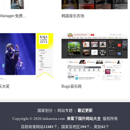
cManager-免费...
韩国音乐农场
乐大奖
Bugs音乐网
国家划分
|
网站专题
|
最近更新
Copyright
©
2026 laikanxia.com
来看下国外网站大全
版权所有
目前收录网站
12481
个，国家及地区
194
个，类别
42
个