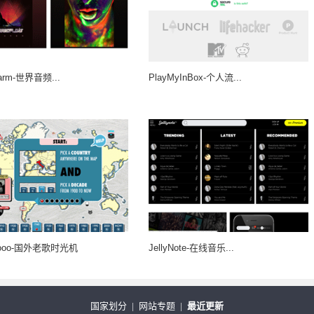
Farm-世界音频...
PlayMyInBox-个人流...
ooooo-国外老歌时光机
JellyNote-在线音乐...
国家划分
|
网站专题
|
最近更新