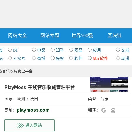
网站大全
网站专题
世界500强
区块链
度
BT
电影
知乎
网盘
应用
文档
信
公众号
微博
股票
软件
Mac软件
动漫
s-在线音乐收藏管理平台
PlayMoss-在线音乐收藏管理平台
国家：
欧洲
>
法国
类型：
音乐
playmoss.com
网址：
翻译：
进入网站