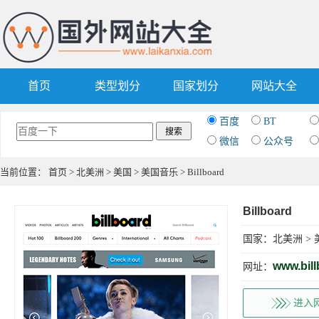
首页
类型划分
国家划分
网站大全
百度
BT
微信
公众号
当前位置：
首页
>
北美洲
>
美国
>
美国音乐
> Billboard
Billboard
国家：
北美洲
>
www.bil
网址：
进入