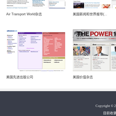
Air Transport World杂志
美国新闻和世界报导(...
美国先进出版公司
美国价值杂志
Copyright
©
2
目前收