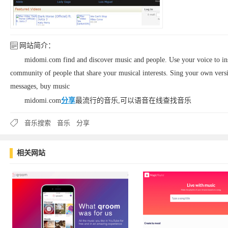
网站简介：
midomi.com find and discover music and people. Use your voice to inst
community of people that share your musical interests. Sing your own version
messages, buy music
midomi.com
分享
最流行的音乐,可以语音在线查找音乐
音乐搜索
音乐
分享
相关网站