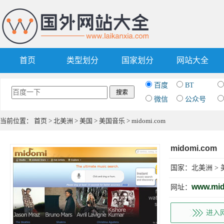
首页
类型划分
国家划分
网站大全
百度
BT
微信
公众号
当前位置：
首页
>
北美洲
>
美国
>
美国音乐
> midomi.com
midomi.com
国家：
北美洲
>
www.mi
网址：
进入