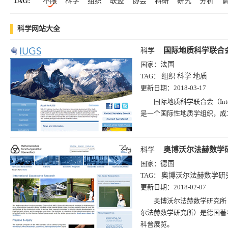
TAG:
不限
科学
组织
联盟
协会
科研
研究
分析
科学(117)
中文(116)
健康(98)
查询(94)
军事(93)
博
学术杂志
国家
天文
地理
实验室
研究院
科学院
文化(84)
摄影(84)
房产(83)
设计(71)
时尚(64)
趣站
科学网站大全
与
杂志
期刊
报纸
报社
天文台
基因
化工
招聘(25)
软件下载(13)
邮箱(7)
国际
科技
斯
国际地质科学联合
科学
国家：
法国
TAG：
组织
科学
地质
更新日期：
2018-03-17
国际地质科学联合会（Internati
是一个国际性地质学组织，成
奥博沃尔法赫数学
科学
国家：
德国
TAG：
奥博沃尔法赫数学研
更新日期：
2018-02-07
奥博沃尔法赫数学研究所（Mathema
尔法赫数学研究所）是德国著
科普展览。