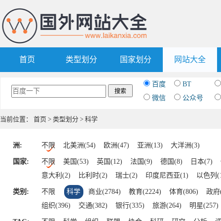
首页
类型划分
国家划分
网站大全
百度
BT
微信
公众号
当前位置：
首页
>
类型划分
> 科学
洲:
不限
北美洲(54)
欧洲(47)
亚洲(13)
大洋洲(3)
国家:
不限
美国(53)
英国(12)
法国(9)
德国(8)
日本(7)
意大利(2)
比利时(2)
瑞士(2)
印度尼西亚(1)
以色列(1
巴基斯坦(1)
伊朗(1)
奥地利(1)
丹麦(1)
荷兰(1)
波
类别:
不限
科学
商业(2784)
教育(2224)
体育(806)
政府(
梵蒂冈(1)
韩国(1)
组织(396)
交通(382)
银行(335)
旅游(264)
明星(257)
IT(215)
游戏(164)
美食(151)
杂志(148)
其他(138)