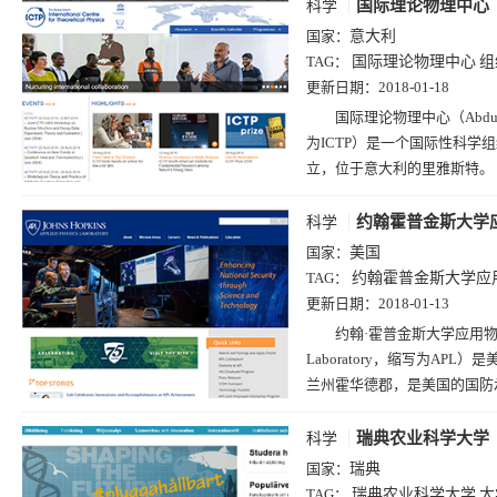
国际理论物理中心
科学
国家：
意大利
TAG：
国际理论物理中心
组
更新日期：
2018-01-18
国际理论物理中心（Abdus Salam 
为ICTP）是一个国际性科学
立，位于意大利的里雅斯特。
约翰霍普金斯大学
科学
国家：
美国
TAG：
约翰霍普金斯大学应
更新日期：
2018-01-13
约翰·霍普金斯大学应用物理实验室（J
Laboratory，缩写为AP
兰州霍华德郡，是美国的国防
瑞典农业科学大学
科学
国家：
瑞典
TAG：
瑞典农业科学大学
大