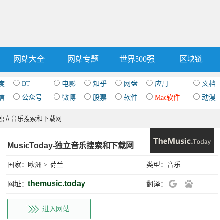
网站大全
网站专题
世界500强
区块链
度
BT
电影
知乎
网盘
应用
文档
信
公众号
微博
股票
软件
Mac软件
动漫
day-独立音乐搜索和下载网
MusicToday-独立音乐搜索和下载网
国家：
欧洲
>
荷兰
类型：
音乐
themusic.today
网址：
翻译：
进入网站