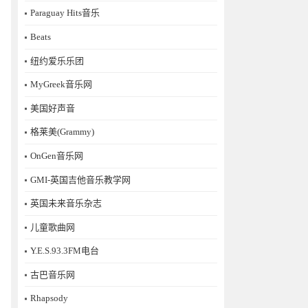
Paraguay Hits音乐
Beats
纽约爱乐乐团
MyGreek音乐网
美国好声音
格莱美(Grammy)
OnGen音乐网
GMI-英国吉他音乐教学网
英国未来音乐杂志
儿童歌曲网
Y.E.S.93.3FM电台
古巴音乐网
Rhapsody