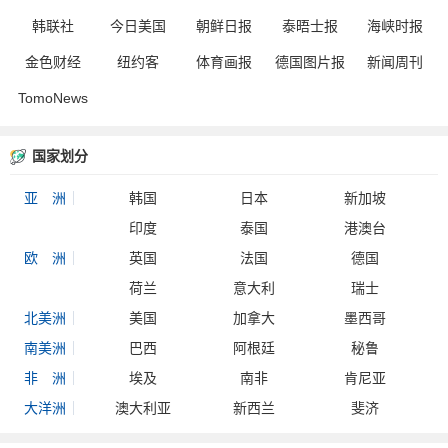
韩联社
今日美国
朝鲜日报
泰晤士报
海峡时报
金色财经
纽约客
体育画报
德国图片报
新闻周刊
TomoNews
国家划分
亚 洲
韩国
日本
新加坡
印度
泰国
港澳台
欧 洲
英国
法国
德国
荷兰
意大利
瑞士
北美洲
美国
加拿大
墨西哥
南美洲
巴西
阿根廷
秘鲁
非 洲
埃及
南非
肯尼亚
大洋洲
澳大利亚
新西兰
斐济