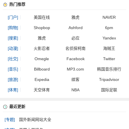
热门推荐
[门户]
美国在线
雅虎
NAVER
[购物]
Shopbop
Ashford
6pm
[搜索]
雅虎
必应
Yandex
[动漫]
火影忍者
名侦探柯南
海贼王
[社交]
Omegle
Facebook
Twitter
[音乐]
Billboard
MP3.com
韩国音乐排行
[旅游]
Expedia
缤客
Tripadvisor
[体育]
天空体育
NBA
国际足联
最近更新
[专题]
国外新闻网站大全