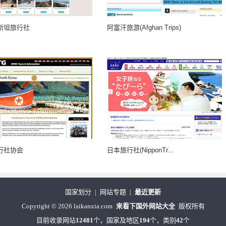
斯坦旅行社
阿富汗旅游(Afghan Trips)
行社协会
日本旅行社(NipponTr...
国家划分
|
网站专题
|
最近更新
Copyright
©
2026 laikanxia.com
来看下国外网站大全
版权所有
目前收录网站
12481
个，国家及地区
194
个，类别
42
个