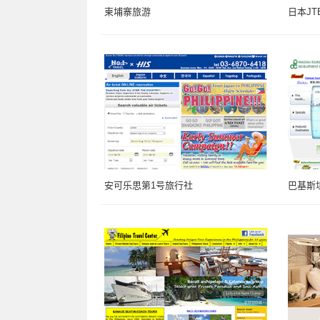
柬埔寨旅游
日本JT
安可乐思第1号旅行社
巴基斯