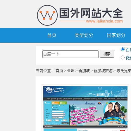
首页
类型划分
国家划分
百
微
当前位置：
首页
>
亚洲
>
新加坡
>
新加坡旅游
> 陈氏兄弟旅