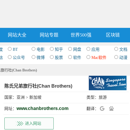
网站大全
网站专题
世界500强
区块链
度
BT
电影
知乎
网盘
应用
文档
信
公众号
微博
股票
软件
Mac软件
动漫
行社(Chan Brothers)
陈氏兄弟旅行社(Chan Brothers)
国家：
亚洲
>
新加坡
类型：
旅游
www.chanbrothers.com
网址：
翻译：
进入网站