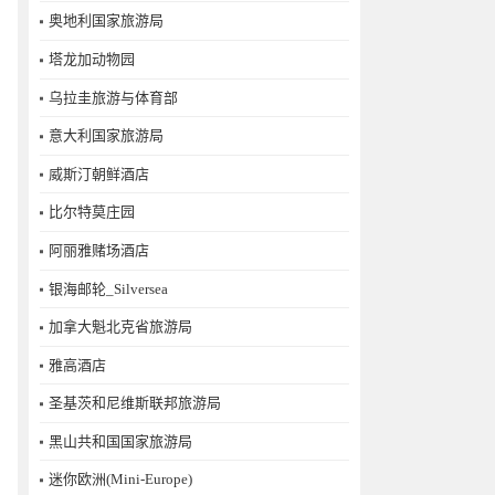
奥地利国家旅游局
塔龙加动物园
乌拉圭旅游与体育部
意大利国家旅游局
威斯汀朝鲜酒店
比尔特莫庄园
阿丽雅赌场酒店
银海邮轮_Silversea
加拿大魁北克省旅游局
雅高酒店
圣基茨和尼维斯联邦旅游局
黑山共和国国家旅游局
迷你欧洲(Mini-Europe)