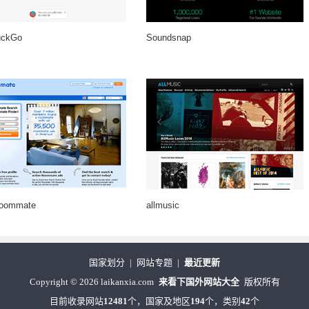
uckGo
Soundsnap
oommate
allmusic
国家划分
|
网站专题
|
最近更新
Copyright
©
2026 laikanxia.com
来看下国外网站大全
版权所有
目前收录网站
12481
个，国家及地区
194
个，类别
42
个