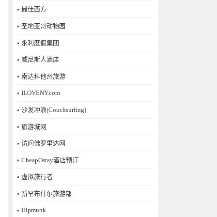
最佳西方
圣地亚哥动物园
永利度假集团
威尼斯人酒店
南达科他州旅游
ILOVENY.com
沙发冲浪(Couchsurfing)
旅游城网
访问佛罗里达网
CheapOstay酒店预订
虚拟旅行者
新罕布什尔旅游部
Hipmunk