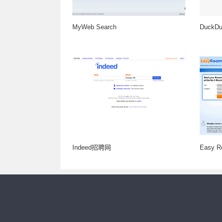
MyWeb Search
DuckD
Indeed招聘网
Easy R