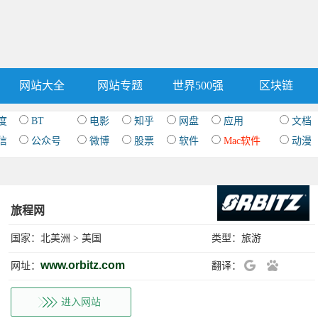
网站大全
网站专题
世界500强
区块链
度
BT
电影
知乎
网盘
应用
文档
信
公众号
微博
股票
软件
Mac软件
动漫
旅程网
国家：
北美洲
>
美国
类型：
旅游
www.orbitz.com
网址：
翻译：
进入网站