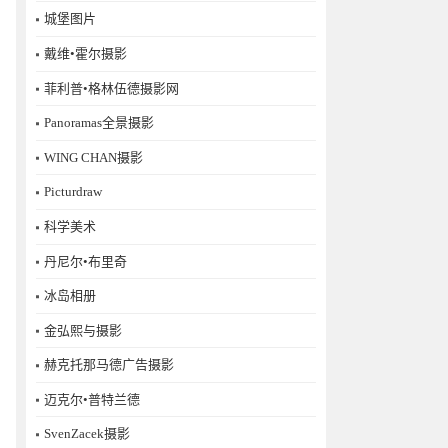
城堡图片
戴维•霍尔摄影
菲利普•格林伍德摄影网
Panoramas全景摄影
WING CHAN摄影
Picturdraw
科学美术
丹尼尔•布里奇
冰岛相册
金弘熙与摄影
赫克托那马德广告摄影
迈克尔•普特兰德
SvenZacek摄影