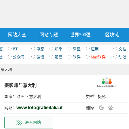
网站大全
网站专题
世界500强
区块链
度
BT
电影
知乎
网盘
应用
文档
信
公众号
微博
股票
软件
Mac软件
动漫
与意大利
摄影师与意大利
国家：
欧洲
>
意大利
类型：
摄影
www.fotografieitalia.it
网址：
翻译：
进入网站