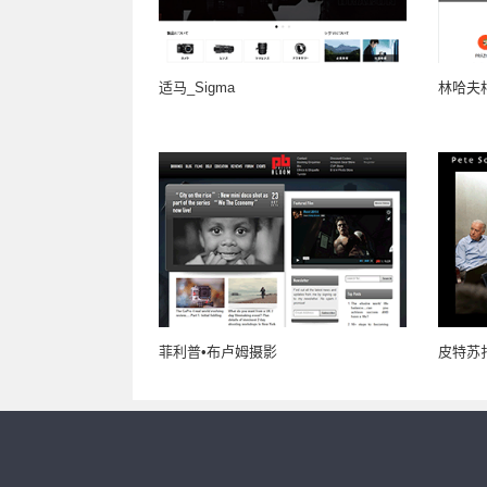
适马_Sigma
林哈夫相机
菲利普•布卢姆摄影
皮特苏