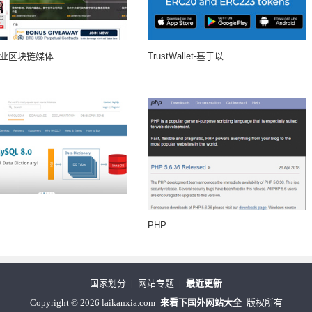
专业区块链媒体
TrustWallet-基于以...
PHP
国家划分
|
网站专题
|
最近更新
Copyright
©
2026 laikanxia.com
来看下国外网站大全
版权所有