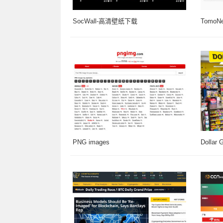
SocWall-高清壁纸下载
TomoN
PNG images
Dollar