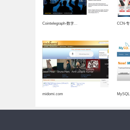
Cointelegraph-数字...
CCN-
midomi.com
MySQL