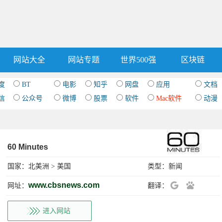
网站大全
网站专题
世界500强
区块链
度
BT
电影
知乎
网盘
应用
文档
信
公众号
微博
股票
软件
Mac软件
动漫
60 Minutes
国家：
北美洲
>
美国
类型：
新闻
www.cbsnews.com
网址：
翻译：
进入网站