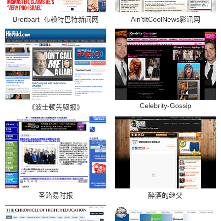
Breitbart_布赖特巴特新闻网
Ain'tItCoolNews影讯网
Celebrity-Gossip
《波士顿先驱报》
圣路易时报
醉酒的继父