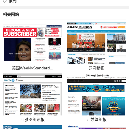
报刊
相关网站
美国WeeklyStandard...
罗府新报
西雅图邮讯报
匹兹堡邮报