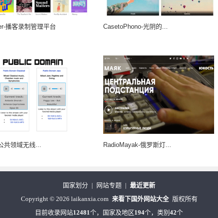
aker-播客录制管理平台
CasetoPhono-光阴的...
公共领域无线...
RadioMayak-俄罗斯灯...
国家划分
|
网站专题
|
最近更新
Copyright
©
2026 laikanxia.com
来看下国外网站大全
版权所有
目前收录网站
12481
个，国家及地区
194
个，类别
42
个