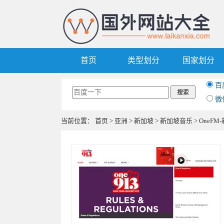
首页
类型划分
国家划分
百
微
当前位置：
首页
>
亚洲
>
新加坡
>
新加坡音乐
> OneF