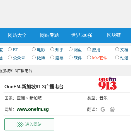
网站大全
网站专题
世界500强
区块链
度
BT
电影
知乎
网盘
应用
文档
信
公众号
微博
股票
软件
Mac软件
动漫
M-新加坡91.3广播电台
OneFM-新加坡91.3广播电台
国家：
亚洲
>
新加坡
类型：
音乐
www.onefm.sg
网址：
翻译：
进入网站