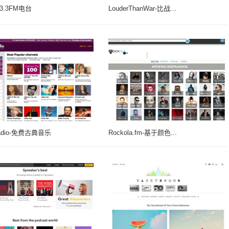
.93.3FM电台
LouderThanWar-比战...
Radio-免费古典音乐
Rockola.fm-基于颜色...