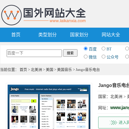
首页
类型划分
国家划分
网站大全
百度
BT
微信
公众号
当前位置：
首页
>
北美洲
>
美国
>
美国音乐
> Jango音乐电台
Jango音乐电
国家：
北美洲
>
www.jan
网址：
进入