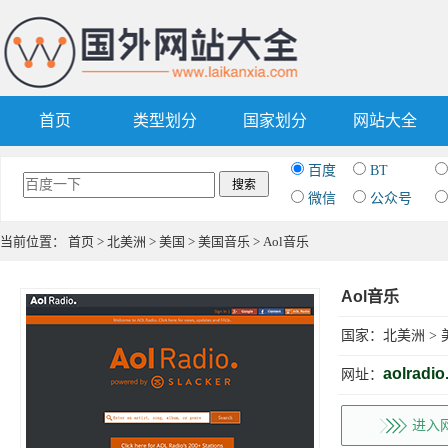
首页
类型划分
国家划分
网站大全
百度
BT
微信
公众号
当前位置：
首页
>
北美洲
>
美国
>
美国音乐
> Aol音乐
Aol音乐
国家：
北美洲
>
aolradio
网址：
进入