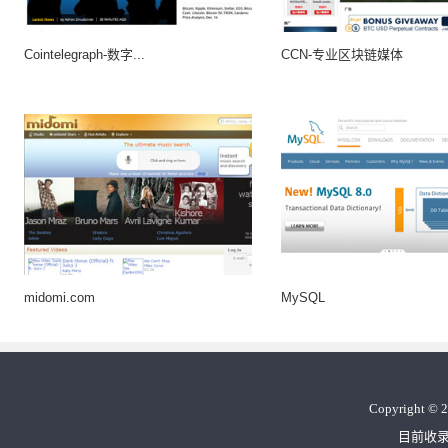
Cointelegraph-数字...
CCN-专业区块链媒体
midomi.com
MySQL
Copyright
©
2
目前收