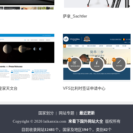
萨拿_Sachtler
皇家天文台
VFS比利时签证申请中心
国家划分
|
网站专题
|
最近更新
Copyright
©
2026 laikanxia.com
来看下国外网站大全
版权所有
目前收录网站
12481
个，国家及地区
194
个，类别
42
个