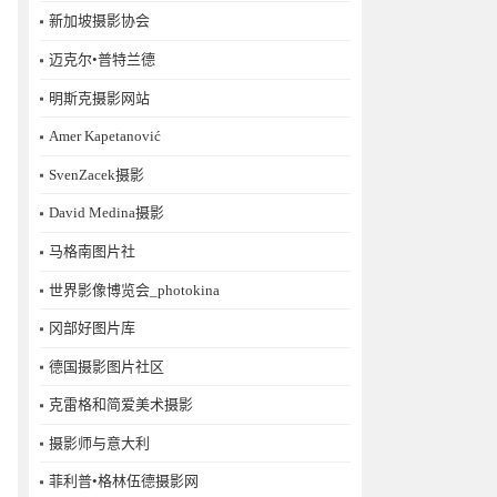
新加坡摄影协会
迈克尔•普特兰德
明斯克摄影网站
Amer Kapetanović
SvenZacek摄影
David Medina摄影
马格南图片社
世界影像博览会_photokina
冈部好图片库
德国摄影图片社区
克雷格和简爱美术摄影
摄影师与意大利
菲利普•格林伍德摄影网