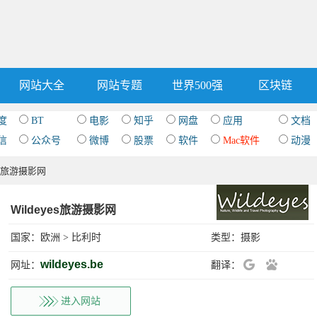
网站大全
网站专题
世界500强
区块链
度
BT
电影
知乎
网盘
应用
文档
信
公众号
微博
股票
软件
Mac软件
动漫
yes旅游摄影网
Wildeyes旅游摄影网
国家：
欧洲
>
比利时
类型：
摄影
wildeyes.be
网址：
翻译：
进入网站