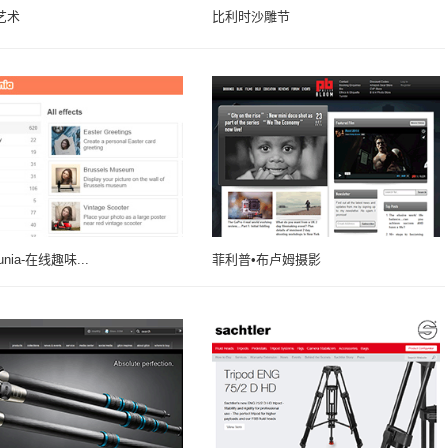
艺术
比利时沙雕节
unia-在线趣味...
菲利普•布卢姆摄影