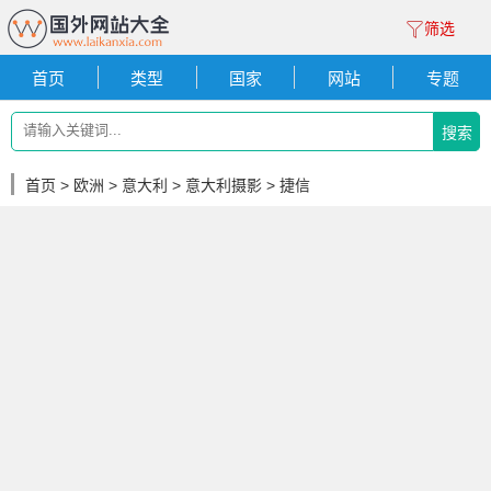
筛选
首页
类型
国家
网站
专题
搜索
首页
>
欧洲
>
意大利
>
意大利摄影
> 捷信