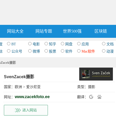
网站大全
网站专题
世界500强
区块链
度
BT
电影
知乎
网盘
应用
文档
信
公众号
微博
股票
软件
Mac软件
动漫
enZacek摄影
SvenZacek摄影
国家：
欧洲
>
爱沙尼亚
类型：
摄影
www.zacekfoto.ee
网址：
翻译：
进入网站