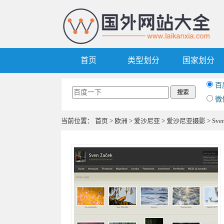
首页
类型划分
国家划分
百
微
当前位置：
首页
>
欧洲
>
爱沙尼亚
>
爱沙尼亚摄影
> Sv