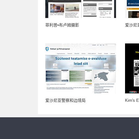
菲利普•布卢姆摄影
爱沙尼
爱沙尼亚警察和边境局
Kim's 