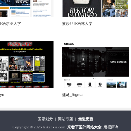
亚塔尔图大学
爱沙尼亚塔林大学
Eye
适马_Sigma
国家划分
|
网站专题
|
最近更新
Copyright
©
2026 laikanxia.com
来看下国外网站大全
版权所有