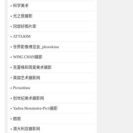
科学美术
光之旅摄影
冈部好图片库
ATTA KIM
世界影像博览会_photokina
WING CHAN摄影
克雷格和简爱美术摄影
英国艺术摄影网
Picturdraw
创世纪美术摄影网
Yadira Hernández-Picó摄影
图丽
澳大利亚摄影网