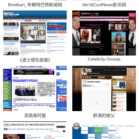
Breitbart_布赖特巴特新闻网
Ain'tItCoolNews影讯网
Celebrity-Gossip
《波士顿先驱报》
圣路易时报
醉酒的继父