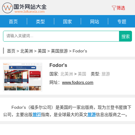
筛选
首页
类型
国家
网站
专题
搜索
首页
>
北美洲
>
美国
>
美国旅游
> Fodor's
Fodor's
国家:
北美洲
>
美国
类型:
旅游
网址：
www.fodors.com
Fodor's（福多尔公司）是美国的一家出版商，现为兰登书屋旗下
公司，主要出版
旅行
指南，是全球最大的英文
旅游
信息出版商之一。