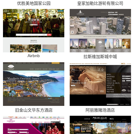
优胜美地国家公园
皇家加勒比游轮有限公司
Airbnb
拉斯维加斯城中城
旧金山文华东方酒店
阿丽雅赌场酒店