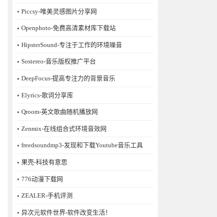
Piccsy-唯美灵感图片分享网
Openphoto-免费高清素材库下载站
HipsterSound-专注于工作的环境噪音
Sostereo-音乐版权推广平台
DeepFocus-提高专注力的背景音乐
Elyrics-歌词分享库
Qroom-英文歌曲随机播放网
Zenmix-在线组合式环境音效网
freedsoundmp3-发现和下载Youtube音乐工具
果壳-科技有意思
776动漫下载网
ZEALER-手机评测
异次元软件世界-软件改变生活！