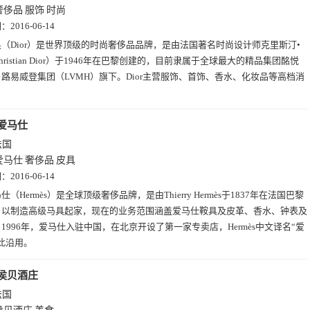
奢侈品
服饰
时尚
期：
2016-06-14
奥（Dior）是世界顶级的时尚奢侈品品牌，是由法国著名时尚设计师克里斯汀•
hristian Dior）于1946年在巴黎创建的，目前隶属于全球最大的精品集团酩悦
路易威登集团（LVMH）旗下。Dior主营服饰、首饰、香水、化妆品等高档消
爱马仕
法国
爱马仕
奢侈品
皮具
期：
2016-06-14
仕（Hermès）是全球顶级奢侈品牌，是由Thierry Hermès于1837年在法国巴黎
，以制造高级马具起家，现在的业务范围涵盖爱马仕鞍具及皮革、香水、钟表及
1996年，爱马仕入驻中国，在北京开设了第一家专卖店，Hermès中文译名“爱
此沿用。
侯贝酒庄
法国