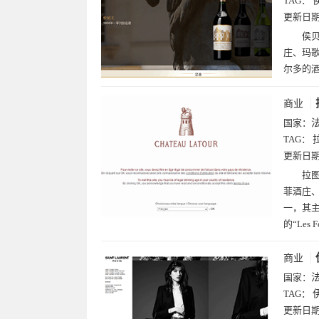
TAG：
更新日
侯贝
庄、玛歌
尔多的
商业
国家：
TAG：
更新日
拉图
菲酒庄
一，其主要
的“Les F
商业
国家：
TAG：
更新日