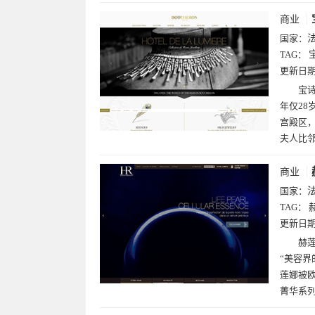
商业
国家：
TAG：
更新日
宝诗
年仅28
宫殿区，
夫人比
商业
国家：
TAG：
更新日
赫莲
“美容界
莲娜被欧莱
菁华系