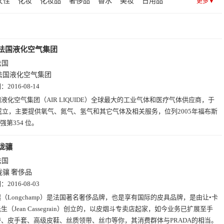
女性
化妆
化妆品
奢侈品
香水
美妆
日用品
更多▼
健康(2)
其他(2)
社交(2)
趣站(1)
查询(1)
设计(1)
公司
法国
美容
欧
建筑
公路
公用设施
铁公鸡
工程建设
服饰
服装
时装
尔
铁路
衣服
航运
法国液化空气集团
法国
法国液化空气集团
期：
2016-08-14
液化空气集团（AIR LIQUIDE）全球最大的工业气体和医疗气体供应商，于
年成立，主要提供氧气、氮气、氢气和其它气体及相关服务，位列2005年福布斯
 强第354 位。
珑骧
法国
珑骧
奢侈品
期：
2016-08-03
（Longchamp）是法国著名奢侈品牌，也是享有国际的皮具品牌，是由让•卡
生（Jean Cassegrain）创立的，以皮烟斗专卖店起家，如今业务已扩展至手
、皮手套、高级皮鞋、丝质领带、丝巾等你，其消费群体与PRADA的相当。