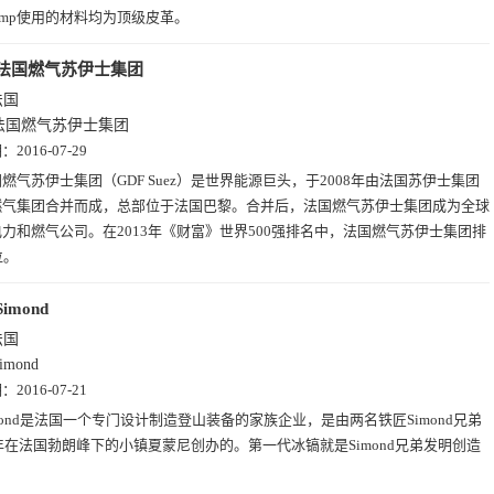
champ使用的材料均为顶级皮革。
法国燃气苏伊士集团
法国
法国燃气苏伊士集团
期：
2016-07-29
燃气苏伊士集团（GDF Suez）是世界能源巨头，于2008年由法国苏伊士集团
燃气集团合并而成，总部位于法国巴黎。合并后，法国燃气苏伊士集团成为全球
力和燃气公司。在2013年《财富》世界500强排名中，法国燃气苏伊士集团排
位。
Simond
法国
imond
期：
2016-07-21
mond是法国一个专门设计制造登山装备的家族企业，是由两名铁匠Simond兄弟
0年在法国勃朗峰下的小镇夏蒙尼创办的。第一代冰镐就是Simond兄弟发明创造