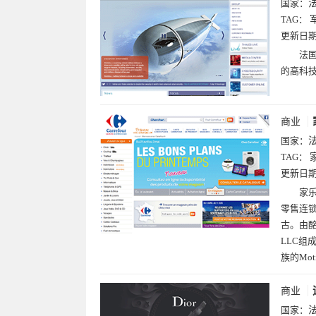
国家：
TAG：
更新日
法国
的高科技
商业
国家：
TAG：
更新日
家乐
零售连锁
古。由酩
LLC组
族的Mot
商业
国家：