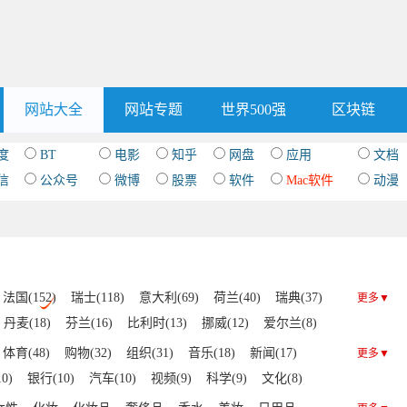
网站大全
网站专题
世界500强
区块链
度
BT
电影
知乎
网盘
应用
文档
信
公众号
微博
股票
软件
Mac软件
动漫
法国(152)
瑞士(118)
意大利(69)
荷兰(40)
瑞典(37)
更多▼
丹麦(18)
芬兰(16)
比利时(13)
挪威(12)
爱尔兰(8)
4)
土耳其(4)
匈牙利(3)
罗马尼亚(2)
乌克兰(2)
体育(48)
购物(32)
组织(31)
音乐(18)
新闻(17)
更多▼
爱沙尼亚(1)
0)
银行(10)
汽车(10)
视频(9)
科学(9)
文化(8)
军事(5)
IT(5)
中文(4)
艺术(4)
博客(3)
门户(3)