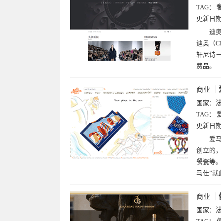
TAG：
更新日
迪
迪奥（C
轩尼诗－
费品。
商业
国家：
TAG：
更新日
爱马
创立的
餐瓷等。
马仕”就
商业
国家：