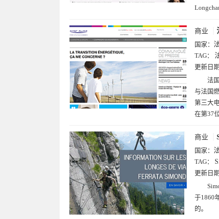
Long
商业
国家：
TAG：
更新日
法国
与法国
第三大电
在第37
商业
国家：
TAG：
S
更新日
Si
于186
的。