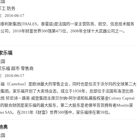
法国
军工
防务
期：
2016-06-17
泰利斯集团(THALES，泰雷兹)是法国的一家主营防务、航空、信息技术服务
公司，2010年财富世界500强第475位，2008年全球十大武器公司之一。
家乐福
法国
家乐福
超市
零售商
期：
2016-06-17
福（Carrefour）是欧洲最大的零售企业，同时也是仅次于沃尔玛的全球第二大
集团。家乐福开创了大卖场业态，成立于1958年，总部位于法国布洛涅比扬
悦·轩尼诗－路易·威登集团主席贝尔纳•阿尔诺和私募股权基金Colony Capital
成的联合财团是家乐福的最大股东，第二大股东是老佛爷百货拥有者Moulin家
ier SAS。 在2013年《财富》世界500强中，家乐福排在第59位。
迪奥
法国