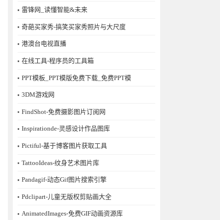
雷锋网_读懂智能&未来
奇葩买家秀-搞笑买家秀照片与大尺度
港澳台电视直播
在线工具-程序员的工具箱
PPT模板_PPT模版免费下载_免费PPT模
3DM游戏网
FindShot-免费摄影图片订阅网
Inspirationde-灵感设计作品图库
Pictiful-基于博客图片获取工具
TattooIdeas-纹身艺术图片库
Pandagif-动态Gif图片搜索引擎
Pdclipart-儿童无版权剪贴画大全
AnimatedImages-免费GIF动画资源库