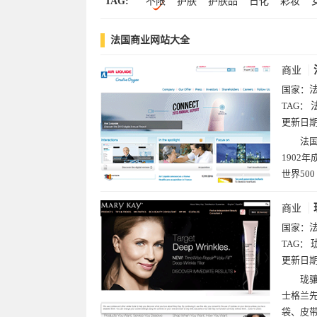
TAG:
不限
护肤
护肤品
日化
彩妆
图片(3)
区块链(2)
黄页(2)
明星(2)
集团
世界
强
全球
500
品牌
摄影(1)
法国商业网站大全
铁公基
公用事业
酒
基础建设
基础设施
民航
水利
商业
国家：
TAG：
更新日
法国
1902
世界500
商业
国家：
TAG：
更新日
珑骧
士格兰先
袋、皮带