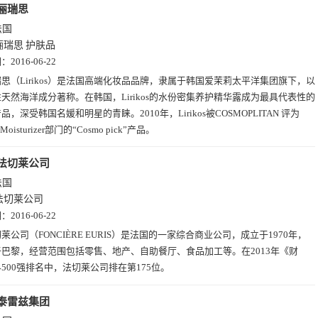
俪瑞思
法国
俪瑞思
护肤品
期：
2016-06-22
思（Lirikos）是法国高端化妆品品牌，隶属于韩国爱茉莉太平洋集团旗下，以
天然海洋成分著称。在韩国，Lirikos的水份密集养护精华露成为最具代表性的
品，深受韩国名媛和明星的青睐。2010年，Lirikos被COSMOPLITAN 评为
e Moisturizer部门的“Cosmo pick”产品。
法切莱公司
法国
法切莱公司
期：
2016-06-22
莱公司（FONCIÈRE EURIS）是法国的一家综合商业公司，成立于1970年，
巴黎，经营范围包括零售、地产、自助餐厅、食品加工等。在2013年《财
500强排名中，法切莱公司排在第175位。
泰雷兹集团