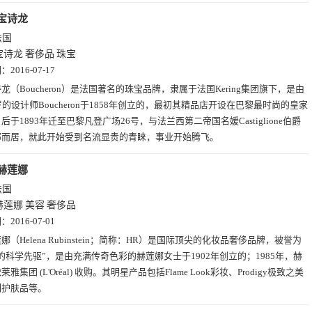
宝诗龙
法国
宝诗龙
奢侈品
珠宝
期：
2016-07-17
龙（Boucheron）是法国著名的珠宝品牌，隶属于法国Kering集团旗下，是由
岁的设计师Boucheron于1858年创立的，最初其精品店开设在巴黎最时尚的皇家
后于1893年迁至巴黎凡登广场26号，与法兰西第二帝国名媛Castiglione伯爵
邻而居，就此开始受到名流显贵的青睐，事业开始腾飞。
赫莲娜
法国
赫莲娜
美容
奢侈品
期：
2016-07-01
娜（Helena Rubinstein；简称：HR）是国际顶尖的化妆品奢侈品牌，被誉为
的科学先驱”，是由充满传奇色彩的赫莲娜女士于1902年创立的；1985年，赫
雅集团 (L'Oréal) 收购。其明星产品包括Flame Look彩妆、Prodigy极致之美
列护肤品等。