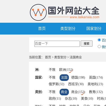
首页
类型划分
国家划分
百
微
当前位置：
首页
>
类型划分
> 法国商业
洲:
不限
欧洲(152)
国家:
不限
法国
德国(198)
英国(174)
俄罗斯(32)
西班牙(30)
奥地利(23)
卢森堡(7)
波兰(5)
希腊(5)
葡萄牙(
类别:
不限
商业
商业(152)
教育(132)
摩纳哥(1)
阿尔巴尼亚(1)
捷克(1)
政府(11)
杂志(10)
美食(10)
时尚(1
交通(7)
旅游(7)
动漫(6)
游戏(6)